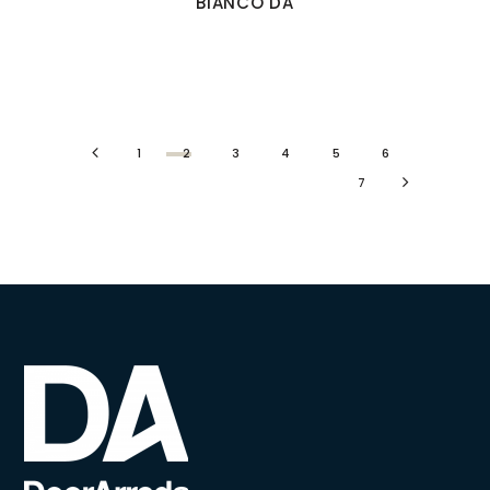
BIANCO DA
1
2
3
4
5
6
7