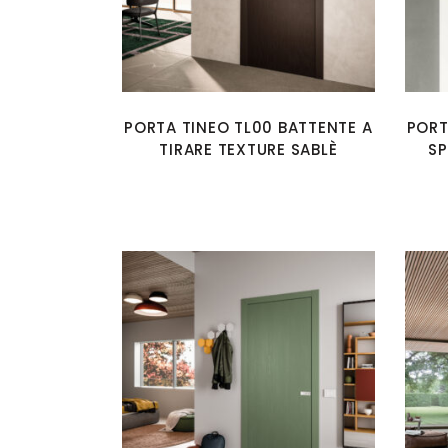
PORTA TINEO TL00 BATTENTE A
PORT
TIRARE TEXTURE SABLÈ
SP