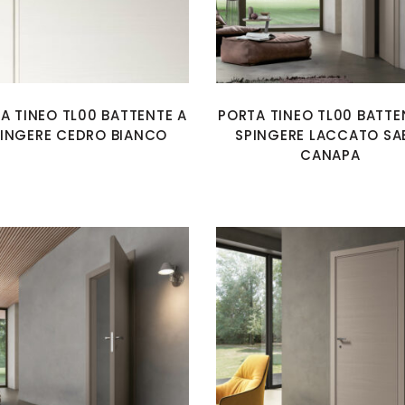
A TINEO TL00 BATTENTE A
PORTA TINEO TL00 BATTE
INGERE CEDRO BIANCO
SPINGERE LACCATO SA
CANAPA