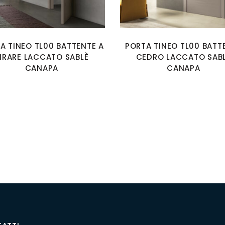
A TINEO TL00 BATTENTE A
PORTA TINEO TL00 BATT
IRARE LACCATO SABLÈ
CEDRO LACCATO SAB
CANAPA
CANAPA