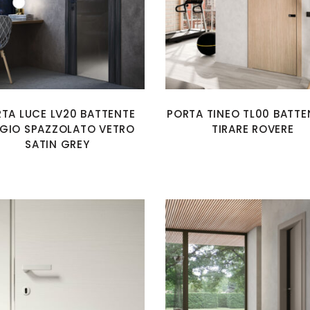
TA LUCE LV20 BATTENTE
PORTA TINEO TL00 BATTE
GIO SPAZZOLATO VETRO
TIRARE ROVERE
SATIN GREY