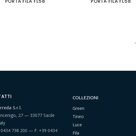
PORTA FILA FL58
PORTA FILA FL58
ATTI
COLLEZIONI
reda S.r.l.
Green
ancenigo, 27 — 33077 Sacile
Tineo
aly
Luce
 0434 738 200
— F.
+39 0434
Fila