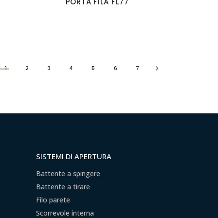
PORTA FILA FL77
1
2
3
4
5
6
7
SISTEMI DI APERTURA
Battente a spingere
Battente a tirare
Filo parete
Scorrevole interna