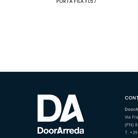
PORTA FILA FL57
CONT
DoorAr
Via Fr
(PN) It
T.
+39