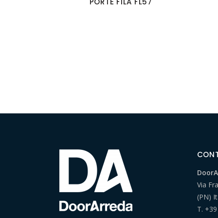
PORTE FILA FL57
CON
DoorAr
Via Fr
(PN) It
T.
+39