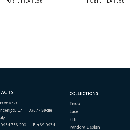
PORTE FILA FL58
PORTE FILA FL58
TACTS
COLLECTIONS
reda S.r.l.
Tineo
ancenigo, 27 — 33077 Sacile
Luce
aly
Fila
 0434 738 200
— F.
+39 0434
Pandora Design