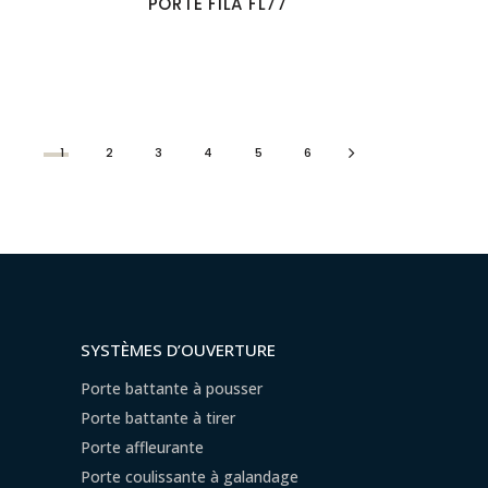
PORTE FILA FL77
1
2
3
4
5
6
SYSTÈMES D’OUVERTURE
Porte battante à pousser
Porte battante à tirer
Porte affleurante
Porte coulissante à galandage