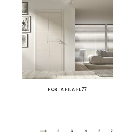
PORTA FILA FL77
1
2
3
4
5