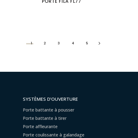
PORTE FILA FL77
1
2
3
4
5
SYSTÈMES D’OUVERTURE
Porte battante à pousser
Porte battante à tirer
Porte affleurante
Porte coulissante à galandage