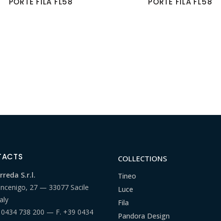
PORTE FILA FL58
PORTE FILA FL58
TACTS
COLLECTIONS
reda S.r.l.
Tineo
ancenigo, 27 — 33077 Sacile
Luce
aly
Fila
 0434 738 200
— F.
+39 0434
Pandora Design