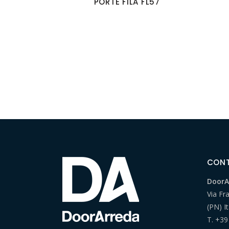
PORTE FILA FL57
CON
DoorAr
Via Fr
(PN) It
T.
+39