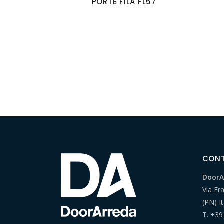
PORTE FILA FL57
CON
DoorAr
Via Fr
(PN) It
T.
+39