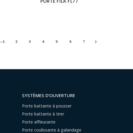
PORTE FILA FL77
1
2
3
4
5
6
7
SYSTÈMES D’OUVERTURE
Porte battante à pousser
Porte battante à tirer
Porte affleurante
Porte coulissante à galandage