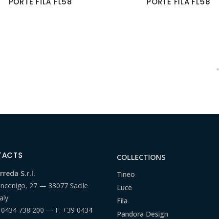
PORTE FILA FL58
PORTE FILA FL58
TACTS
COLLECTIONS
reda S.r.l.
Tineo
ancenigo, 27 — 33077 Sacile
Luce
aly
Fila
 0434 738 200
— F.
+39 0434
Pandora Design