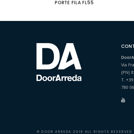
PORTE FILA FL55
CON
DoorAr
Via Fr
(PN) It
T.
+39
780 0
© DOOR ARREDA 2019 ALL RIGHTS RESERVED