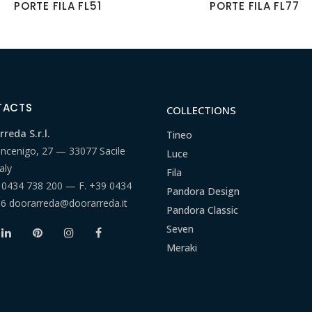
PORTE FILA FL51
PORTE FILA FL77
TACTS
COLLECTIONS
reda S.r.l.
Tineo
ancenigo, 27 — 33077 Sacile
Luce
aly
Fila
 0434 738 200
— F.
+39 0434
Pandora Design
66
doorarreda@doorarreda.it
Pandora Classic
Seven
Meraki