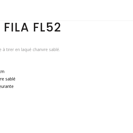
 FILA FL52
e à tirer en laqué chanvre sablé.
cm
re sablé
eurante