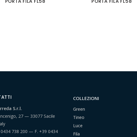
PORTA FILA FL58
PORTA FILA FL58
ATTI
COLLEZIONI
reda S.r.l.
Green
ancenigo, 27 — 33077 Sacile
Tineo
aly
Luce
 0434 738 200
— F.
+39 0434
Fila