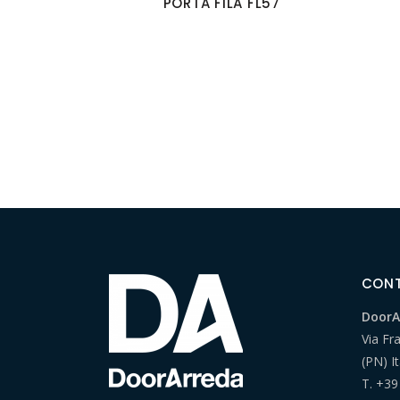
PORTA FILA FL57
CONT
DoorAr
Via Fr
(PN) It
T.
+39