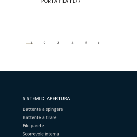
PORTA FILA FL77
1
2
3
4
5
SISTEMI DI APERTURA
Battente a spingere
Battente a tirare
Filo parete
Scorrevole interna