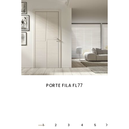
PORTE FILA FL77
1
2
3
4
5