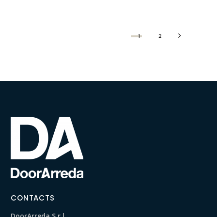
1
2
CONTACTS
DoorArreda S.r.l.