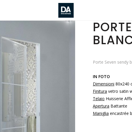
PORTE
BLAN
Porte Seven sendy b
IN FOTO
Dimensioni
80x240 
Finitura
vetro satin 
Telaio
Huisserie Affl
Apertura
Battante
Maniglia
encastrée b