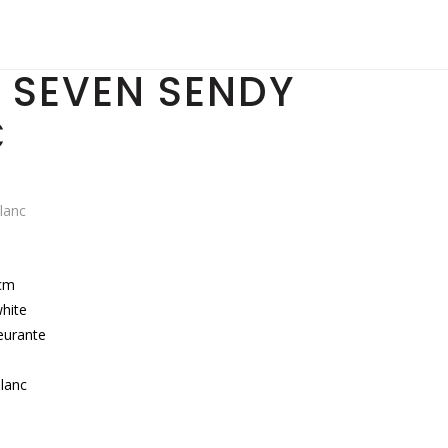
 SEVEN SENDY
C
lanc
cm
white
eurante
lanc