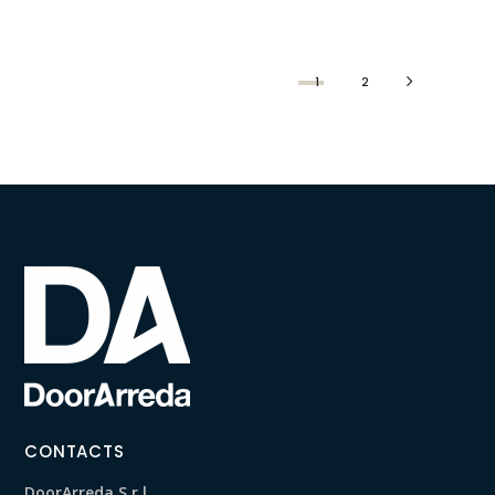
1
2
CONTACTS
DoorArreda S.r.l.