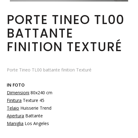
PORTE TINEO TL00
BATTANTE
FINITION TEXTURÉ
Porte Tineo TL00 battante finition Texturé
IN FOTO
Dimensioni
80x240 cm
Finitura
Texture 45
Telaio
Huisserie Trend
Apertura
Battante
Maniglia
Los Angeles