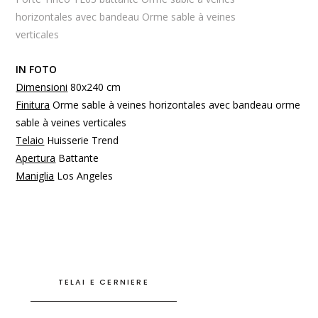
horizontales avec bandeau Orme sable à veines
verticales
IN FOTO
Dimensioni
80x240 cm
Finitura
Orme sable à veines horizontales avec bandeau orme
sable à veines verticales
Telaio
Huisserie Trend
Apertura
Battante
Maniglia
Los Angeles
TELAI E CERNIERE