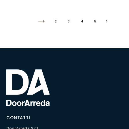
1
2
3
4
5
CONTATTI
DoorArreda S.r.l.