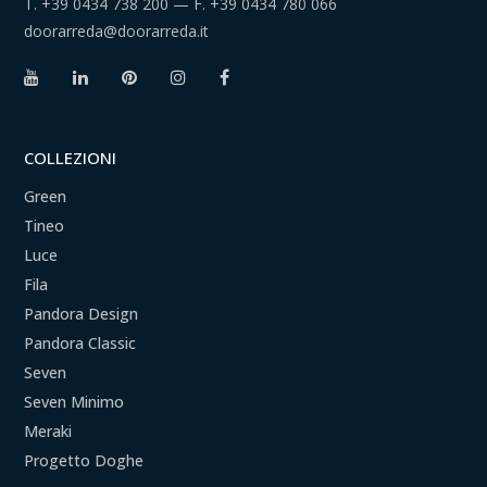
T.
+39 0434 738 200
— F.
+39 0434 780 066
doorarreda@doorarreda.it
COLLEZIONI
Green
Tineo
Luce
Fila
Pandora Design
Pandora Classic
Seven
Seven Minimo
Meraki
Progetto Doghe