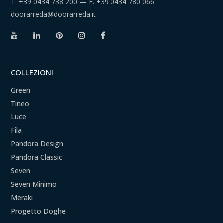
T.
+39 0434 738 200
— F.
+39 0434 780 066
doorarreda@doorarreda.it
COLLEZIONI
Green
Tineo
Luce
Fila
Pandora Design
Pandora Classic
Seven
Seven Minimo
Meraki
Progetto Doghe