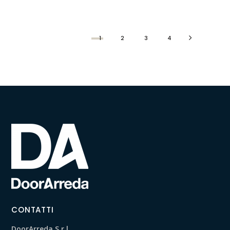
1
2
3
4
CONTATTI
DoorArreda S.r.l.