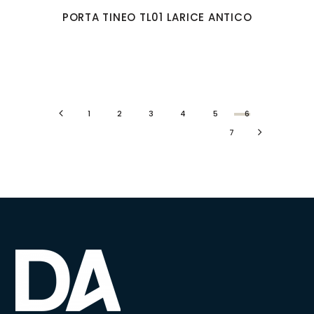
PORTA TINEO TL01 LARICE ANTICO
1
2
3
4
5
6
7