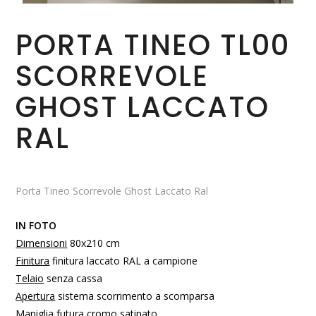
PORTA TINEO TL00
SCORREVOLE
GHOST LACCATO
RAL
Porta Tineo Scorrevole Ghost Laccato Ral
IN FOTO
Dimensioni
80x210 cm
Finitura
finitura laccato RAL a campione
Telaio
senza cassa
Apertura
sistema scorrimento a scomparsa
Maniglia
futura cromo satinato