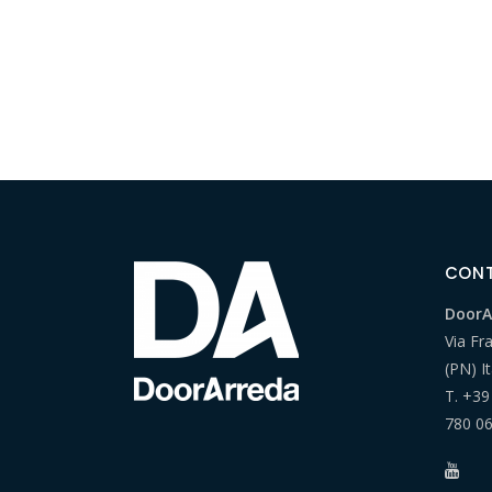
CON
DoorAr
Via Fr
(PN) It
T.
+39
780 0