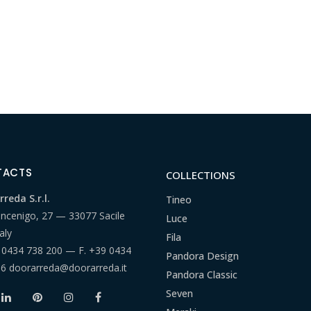
TACTS
COLLECTIONS
reda S.r.l.
Tineo
ancenigo, 27 — 33077 Sacile
Luce
aly
Fila
 0434 738 200
— F.
+39 0434
Pandora Design
66
doorarreda@doorarreda.it
Pandora Classic
Seven