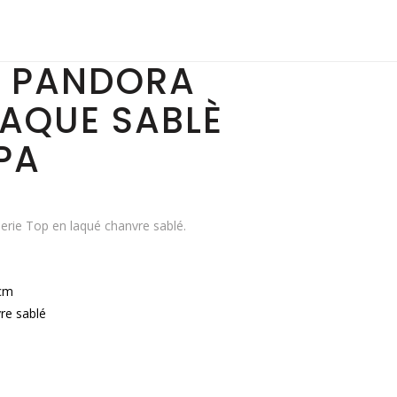
E PANDORA
LAQUE SABLÈ
PA
erie Top en laqué chanvre sablé.
cm
re sablé