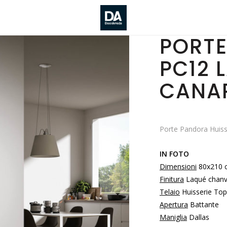
PORT
PC12 
CANA
Porte Pandora Huiss
IN FOTO
Dimensioni
80x210 
Finitura
Laqué chanv
Telaio
Huisserie Top
Apertura
Battante
Maniglia
Dallas