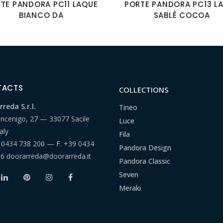
TE PANDORA PC11 LAQUE
PORTE PANDORA PC13 L
BIANCO DA
SABLÈ COCOA
TACTS
COLLECTIONS
reda S.r.l.
Tineo
ancenigo, 27 — 33077 Sacile
Luce
aly
Fila
 0434 738 200
— F.
+39 0434
Pandora Design
66
doorarreda@doorarreda.it
Pandora Classic
Seven
Meraki