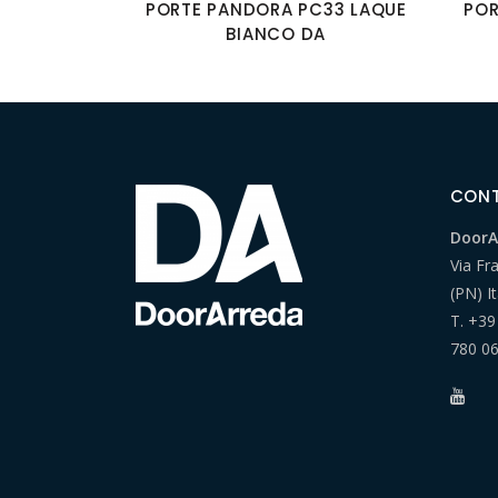
PORTE PANDORA PC33 LAQUE
POR
BIANCO DA
CON
DoorAr
Via Fr
(PN) It
T.
+39
780 0