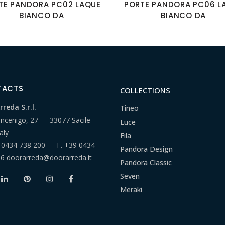
TE PANDORA PC02 LAQUE
PORTE PANDORA PC06 L
BIANCO DA
BIANCO DA
TACTS
COLLECTIONS
reda S.r.l.
Tineo
ancenigo, 27 — 33077 Sacile
Luce
aly
Fila
 0434 738 200
— F.
+39 0434
Pandora Design
66
doorarreda@doorarreda.it
Pandora Classic
Seven
Meraki