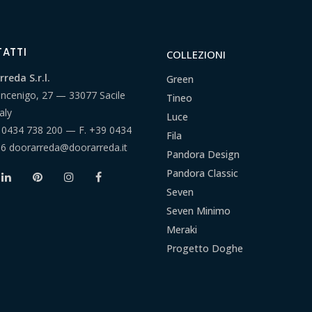
ATTI
COLLEZIONI
reda S.r.l.
Green
ancenigo, 27 — 33077 Sacile
Tineo
aly
Luce
 0434 738 200
— F.
+39 0434
Fila
66
doorarreda@doorarreda.it
Pandora Design
Pandora Classic
Seven
Seven Minimo
Meraki
Progetto Doghe