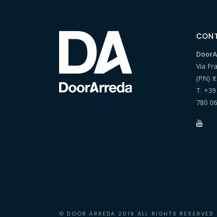
CONT
DoorAr
Via Fr
(PN) It
T.
+39
780 0
© DOOR ARREDA 2019 ALL RIGHTS RESERVED