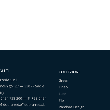
ATTI
COLLEZIONI
reda S.r.l.
Green
ancenigo, 27 — 33077 Sacile
Tineo
aly
Luce
 0434 738 200
— F.
+39 0434
Fila
66
doorarreda@doorarreda.it
Pandora Design