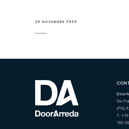
29 NOVEMBRE 2024
CONT
DoorAr
Via Fr
(PN) It
T.
+39
780 0