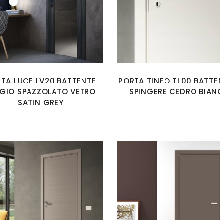
TA LUCE LV20 BATTENTE
PORTA TINEO TL00 BATTE
GIO SPAZZOLATO VETRO
SPINGERE CEDRO BIA
SATIN GREY