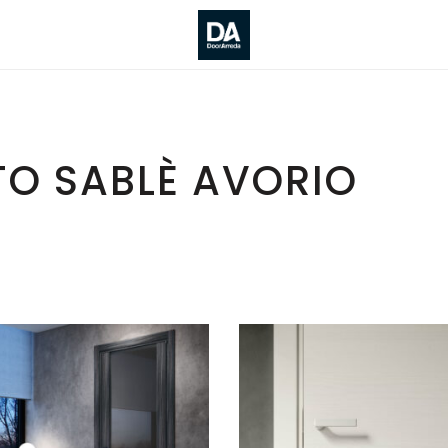
O SABLÈ AVORIO