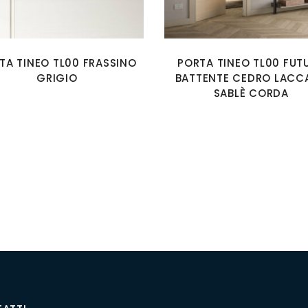
TA TINEO TL00 FRASSINO
PORTA TINEO TL00 FUT
GRIGIO
BATTENTE CEDRO LACC
SABLÈ CORDA