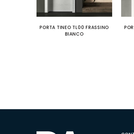
PORTA TINEO TL00 FRASSINO
POR
BIANCO